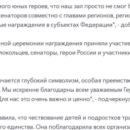
ного юных героев, что наш зал просто не смог 
сенаторов совместно с главами регионов, ре
е награждения в субъектах Федерации", - до
нной церемонии награждения приняли участие
окольцев, сенаторы, герои России и участни
ючается глубокий символизм, особая преемстве
. Мы искренне благодарны всем уважаемым Ге
ля нас это очень важно и ценно", - подчеркну
вила, что чествование детей и подростков т
о единства. Она поблагодарила всех организа