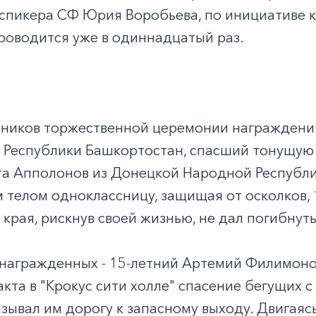
-спикера СФ Юрия Воробьева, по инициативе к
роводится уже в одиннадцатый раз.
тников торжественной церемонии награждения 
Республики Башкортостан, спасший тонущую п
та Апполонов из Донецкой Народной Республи
 телом одноклассницу, защищая от осколков,
края, рискнув своей жизнью, не дал погибнут
+7-800-700-24-57
 награжденных - 15-летний Артемий Филимоно
Частным клиентам
акта в "Крокус сити холле" спасение бегущих 
Корпоративным клиентам
зывал им дорогу к запасному выходу. Двигаяс