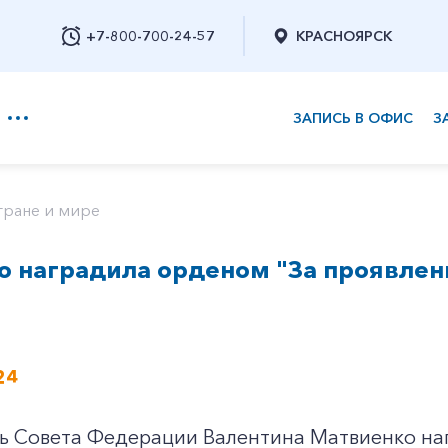
+7-800-700-24-57
КРАСНОЯРСК
ЗАПИСЬ В ОФИС
З
+7-800-700-24-57
тране и мире
 наградила орденом "За проявлен
Заказать обратный звонок
24
ь Совета Федерации Валентина Матвиенко на