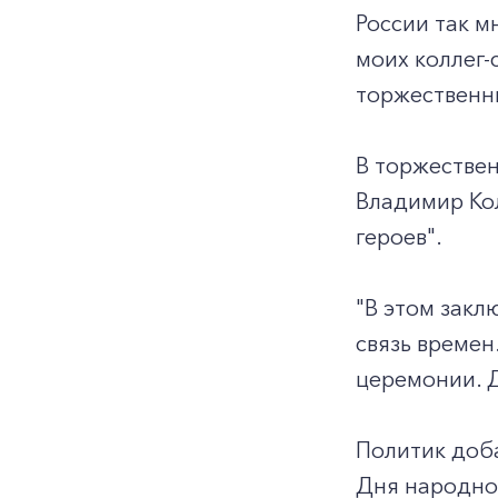
России так м
моих коллег-
торжественны
В торжестве
Владимир Кол
героев".
"В этом закл
связь времен
церемонии. Д
Политик доба
Дня народног