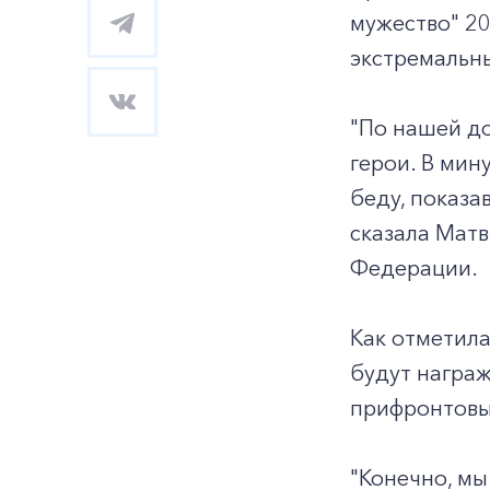
мужество" 20
экстремальны
"По нашей до
герои. В мин
беду, показа
сказала Мат
Федерации.
Как отметила
будут награж
прифронтовы
"Конечно, мы