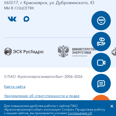
660017, г. Красноярск, ул. Дубровинского, 43
МЫ В СОЦСЕТЯХ
© ПАО «Красноярскэнергосбыт» 2006-2026
Карта сайта
Уведомление об ответственности и праве
интеллектуальной собственности
Для повышения удобства работы с сайтом ПАО
«Красноярскэнергосбыт» использует Cookies. Продолжая работу
Политика ПАО «Красноярскэнергосбыт» в отношении
с нашим сайтом, вы принимаете условия
Соглашения об
обработки персональных данных