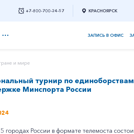
+7-800-700-24-57
КРАСНОЯРСК
ЗАПИСЬ В ОФИС
З
+7-800-700-24-57
тране и мире
нальный турнир по единоборствам 
Заказать обратный звонок
ержке Минспорта России
024
25 городах России в формате телемоста сост