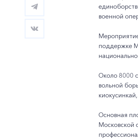
единоборств
военной опе
Мероприятие
поддержке Ми
национально
Около 8000 с
вольной борь
киокусинкай,
Основная пло
Московской о
профессионал