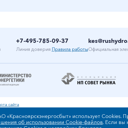
+7-495-785-09-37
kes@rushydro
н
Линия доверия
Правила работы
Официальная эле
рта сайта
уальной собственности
О «Красноярскэнергосбыт» использует Cookies. П
шения об использовании Cookie-файлов
. Если вы
 обработки персональных данных