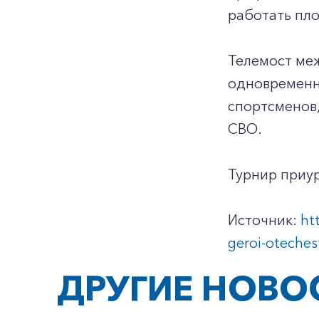
работать пло
Телемост ме
одновременн
спортсменов,
СВО.
Турнир приур
Источник:
ht
geroi-otechest
ДРУГИЕ НОВО