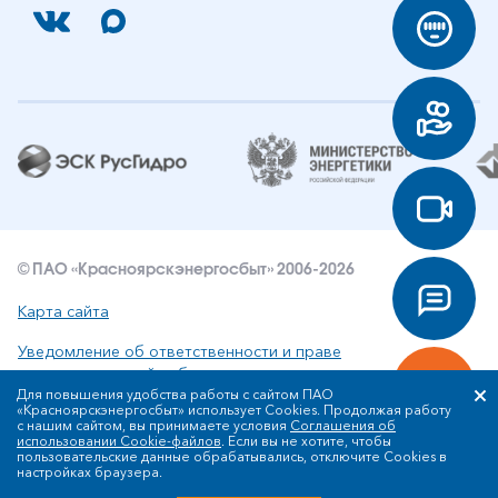
© ПАО «Красноярскэнергосбыт» 2006-2026
Карта сайта
Уведомление об ответственности и праве
интеллектуальной собственности
Для повышения удобства работы с сайтом ПАО
«Красноярскэнергосбыт» использует Cookies. Продолжая работу
Политика ПАО «Красноярскэнергосбыт» в отношении
с нашим сайтом, вы принимаете условия
Соглашения об
обработки персональных данных
использовании Cookie-файлов
. Если вы не хотите, чтобы
пользовательские данные обрабатывались, отключите Cookies в
настройках браузера.