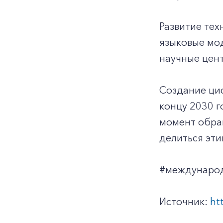
Развитие тех
языковые мо
научные цент
Создание ци
концу 2030 г
момент обращ
делиться эти
#международ
Источник:
ht