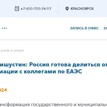
+7-800-700-24-57
КРАСНОЯРСК
ЗАПИСЬ В ОФИС
З
+7-800-700-24-57
тране и мире
ишустин: Россия готова делиться 
Заказать обратный звонок
мации с коллегами по ЕАЭС
024
ансформация государственного и муниципальн