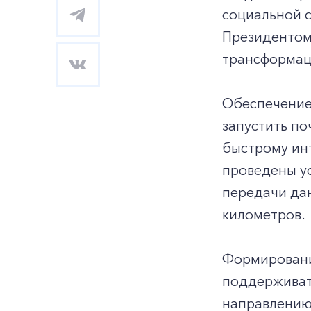
социальной с
Президентом
трансформаци
Обеспечение 
запустить по
быстрому инт
проведены ус
передачи дан
километров.
Формирование
поддерживать
направлению