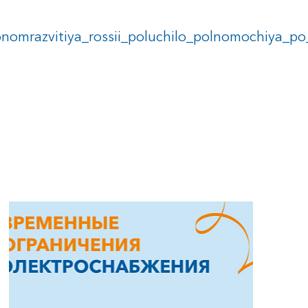
omrazvitiya_rossii_poluchilo_polnomochiya_po_r