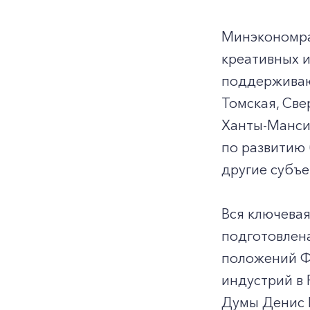
Минэкономра
креативных 
поддерживают
Томская, Све
Ханты-Мансий
по развитию 
другие субъе
Вся ключевая
подготовлена
положений Фе
индустрий в 
Думы Денис 