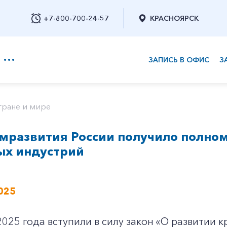
+7-800-700-24-57
КРАСНОЯРСК
ЗАПИСЬ В ОФИС
З
+7-800-700-24-57
тране и мире
мразвития России получило полном
Заказать обратный звонок
ых индустрий
025
2025 года вступили в силу закон «О развитии 