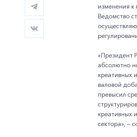
изменения к
Ведомство с
осуществляю
регулировани
«Президент Р
абсолютно но
креативных и
валовой доба
превысил сре
структуриров
креативных и
сектора», — 