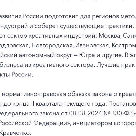
звития России подготовит для регионов мет
индустрий и соберет существующие практики.
 сектор креативных индустрий: Москва, Санк
рдловская, Новгородская, Ивановская, Костро
ский автономный округ — Югра и другие. В э
бизнеса из креативного сектора. Лучшие пра
кты России.
 нормативно-правовая обвязка закона о креа
 до конца II квартала текущего года. Постан
дерального закона от 08.08.2024 № 330-ФЗ «
+7-800-700-24-57
Частным клиентам
Российской Федерации», инициатором которог
Кравченко.