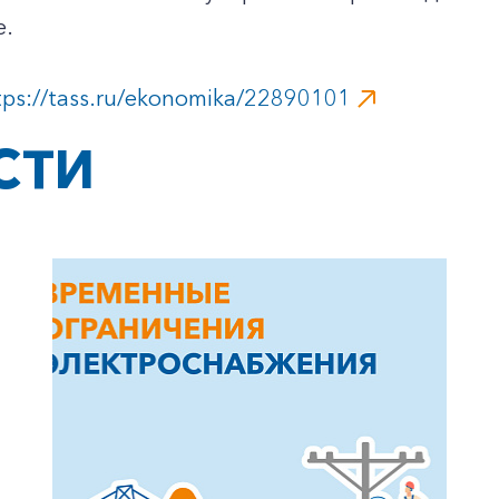
е.
tps://tass.ru/ekonomika/22890101
СТИ