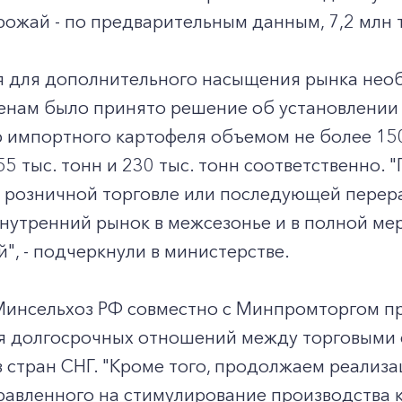
ожай - по предварительным данным, 7,2 млн 
мя для дополнительного насыщения рынка не
енам было принято решение об установлении
+7-800-700-24-57
Частным клиентам
ю импортного картофеля объемом не более 150
5 тыс. тонн и 230 тыс. тонн соответственно.
Корпоративным клиентам
в розничной торговле или последующей перер
нутренний рынок в межсезонье и в полной ме
", - подчеркнули в министерстве.
Заказать обратный звонок
 Минсельхоз РФ совместно с Минпромторгом п
я долгосрочных отношений между торговыми 
 стран СНГ. "Кроме того, продолжаем реализ
равленного на стимулирование производства к