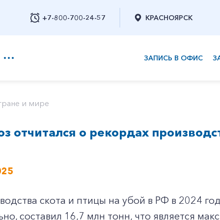
+7-800-700-24-57
КРАСНОЯРСК
ЗАПИСЬ В ОФИС
З
+7-800-700-24-57
тране и мире
з отчитался о рекордах производс
Заказать обратный звонок
025
одства скота и птицы на убой в РФ в 2024 году
но, составил 16,7 млн тонн, что является ма