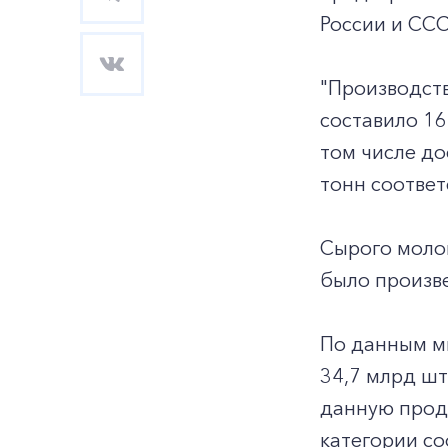
России и ССС
"Производств
составило 16
том числе до
тонн соответ
Сырого молок
было произве
По данным ми
34,7 млрд шт
данную проду
категории с