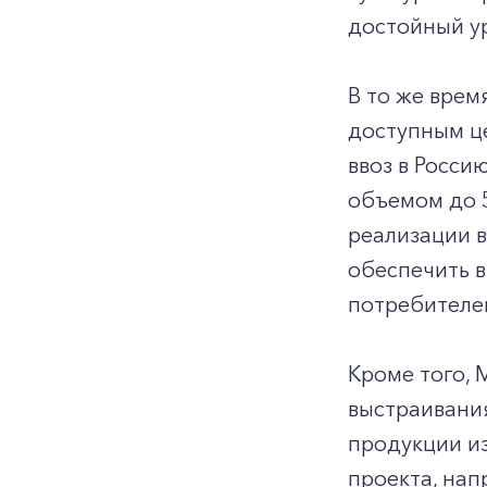
достойный ур
В то же вре
доступным ц
ввоз в Росси
объемом до 5
реализации 
обеспечить в
потребителей
Кроме того,
выстраивани
продукции из
проекта, нап