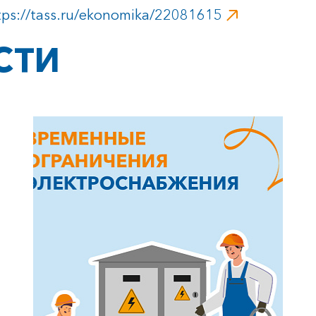
tps://tass.ru/ekonomika/22081615
СТИ
+7-800-700-24-57
Частным клиентам
Корпоративным клиентам