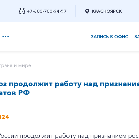
+7-800-700-24-57
КРАСНОЯРСК
ЗАПИСЬ В ОФИС
З
+7-800-700-24-57
тране и мире
оз продолжит работу над признани
Заказать обратный звонок
атов РФ
024
России продолжит работу над признанием рос