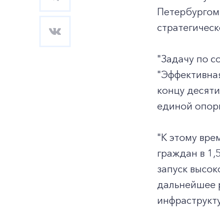
Петербургом
стратегическ
"Задачу по с
"Эффективная
концу десят
единой опорн
"К этому вр
граждан в 1,5
запуск высо
дальнейшее р
инфраструкт