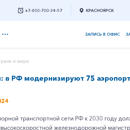
+7-800-700-24-57
КРАСНОЯРСК
ЗАПИСЬ В ОФИС
З
+7-800-700-24-57
тране и мире
: в РФ модернизируют 75 аэропор
Заказать обратный звонок
024
рной транспортной сети РФ к 2030 году долж
к высокоскоростной железнодорожной магистр