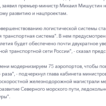
, заявил премьер-министр Михаил Мишустин н
ому развитию и нацпроектам.
овершенствованию логистической системы ста
 транспортная система". В нем предусмотрены
илетия будет обеспечено почти двукратное у
ой транспортной сети России", - сказал пред
емени модернизируем 75 аэропортов, чтобы п
 раза", - подчеркнул глава кабинета министров
коскоростной железнодорожной магистрали ме
азвитие Северного морского пути, ледокольн
уры".