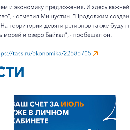
ем и экономику предложения. И здесь важней
во", - отметил Мишустин. "Продолжим создан
 На территории девяти регионов также будут
ь морей и озеро Байкал", - пообещал он.
tps://tass.ru/ekonomika/22585705
СТИ
+7-800-700-24-57
Частным клиентам