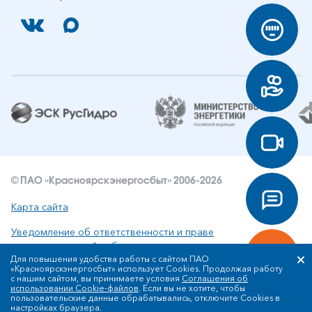
© ПАО «Красноярскэнергосбыт» 2006-2026
Карта сайта
Уведомление об ответственности и праве
интеллектуальной собственности
Для повышения удобства работы с сайтом ПАО
«Красноярскэнергосбыт» использует Cookies. Продолжая работу
Политика ПАО «Красноярскэнергосбыт» в отношении
с нашим сайтом, вы принимаете условия
Соглашения об
обработки персональных данных
использовании Cookie-файлов
. Если вы не хотите, чтобы
пользовательские данные обрабатывались, отключите Cookies в
настройках браузера.