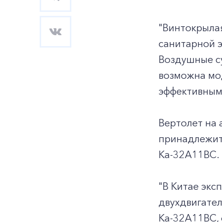
"Винтокрыла
санитарной э
Воздушные с
возможна мод
эффективными
Вертолет на 
принадлежит 
Ка-32А11ВС.
"В Китае экс
двухдвигате
Ка-32А11ВС, 