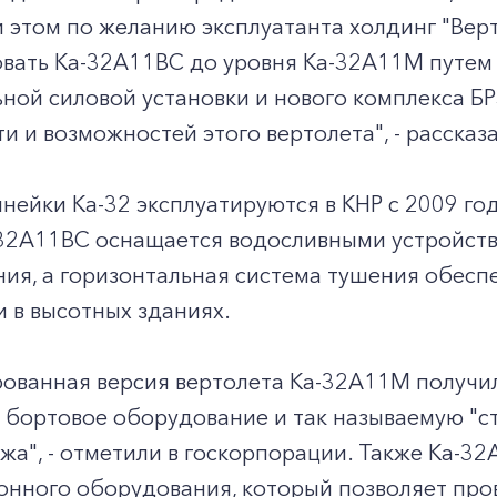
 этом по желанию эксплуатанта холдинг "Вер
вать Ка-32А11ВС до уровня Ка-32А11М путем 
ной силовой установки и нового комплекса Б
и и возможностей этого вертолета", - рассказа
нейки Ка-32 эксплуатируются в КНР с 2009 г
-32А11ВС оснащается водосливными устройств
ия, а горизонтальная система тушения обесп
 в высотных зданиях.
ованная версия вертолета Ка-32А11М получил
 бортовое оборудование и так называемую "с
жа", - отметили в госкорпорации. Также Ка-
нного оборудования, который позволяет пров