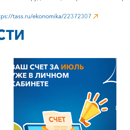
tps://tass.ru/ekonomika/22372307
СТИ
+7-800-700-24-57
Частным клиентам
Корпоративным клиентам
Заказать обратный звонок