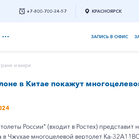
+7-800-700-24-57
КРАСНОЯРСК
ЗАПИСЬ В ОФИС
З
+7-800-700-24-57
тране и мире
лоне в Китае покажут многоцелево
Заказать обратный звонок
024
толеты России" (входит в Ростех) представит
a в Чжухае многоцелевой вертолет Ка-32А11ВС