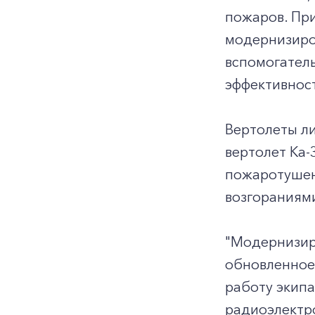
пожаров. При
модернизиро
вспомогатель
эффективност
Вертолеты ли
вертолет Ка
пожаротушен
возгораниями
"Модернизир
обновленное
работу экипа
радиоэлектро