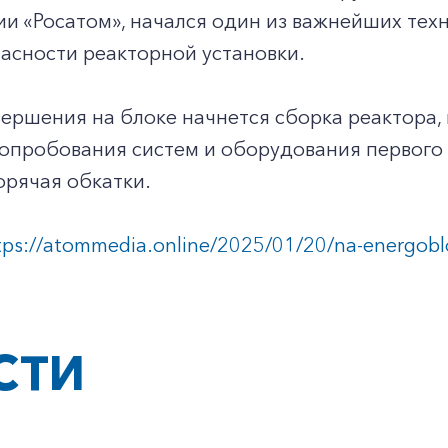
и «Росатом», начался один из важнейших техн
асности реакторной установки.
вершения на блоке начнется сборка реактора,
опробования систем и оборудования первого 
орячая обкатки.
tps://atommedia.online/2025/01/20/na-energoblo
СТИ