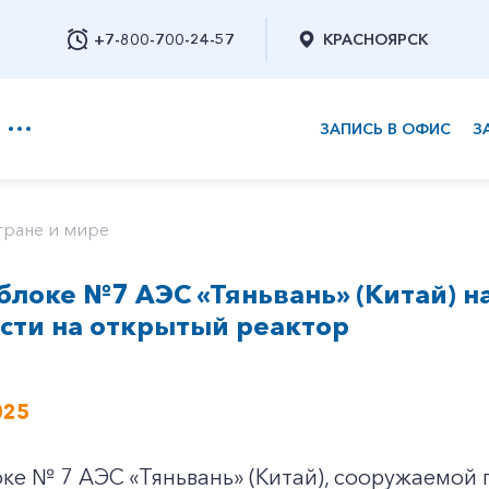
+7-800-700-24-57
КРАСНОЯРСК
ЗАПИСЬ В ОФИС
З
+7-800-700-24-57
тране и мире
блоке №7 АЭС «Тяньвань» (Китай) н
Заказать обратный звонок
сти на открытый реактор
025
ке № 7 АЭС «Тяньвань» (Китай), сооружаемой