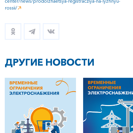
center/news/prodolzhaetsya-registracziya-na-lyzhnyu-
rossii/
ДРУГИЕ НОВОСТИ