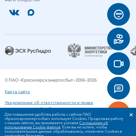
© ПАО «Красноярскэнергосбыт» 2006-2026
Карта сайта
Уведомление об ответственности и праве
интеллектуальной собственности
Для повышения удобства работы с сайтом ПАО
«Красноярскэнергосбыт» использует Cookies. Продолжая работу
Политика ПАО «Красноярскэнергосбыт» в отношении
с нашим сайтом, вы принимаете условия
Соглашения об
обработки персональных данных
использовании Cookie-файлов
. Если вы не хотите, чтобы
пользовательские данные обрабатывались, отключите Cookies в
настройках браузера.