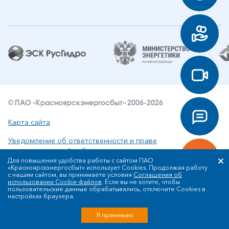
© ПАО «Красноярскэнергосбыт» 2006-2026
Карта сайта
Уведомление об ответственности и праве
интеллектуальной собственности
Для повышения удобства работы с сайтом ПАО
«Красноярскэнергосбыт» использует Cookies. Продолжая работу
Политика ПАО «Красноярскэнергосбыт» в отношении
с нашим сайтом, вы принимаете условия
Соглашения об
обработки персональных данных
использовании Cookie-файлов
. Если вы не хотите, чтобы
пользовательские данные обрабатывались, отключите Cookies в
настройках браузера.
Разработка сайта
Я принимаю