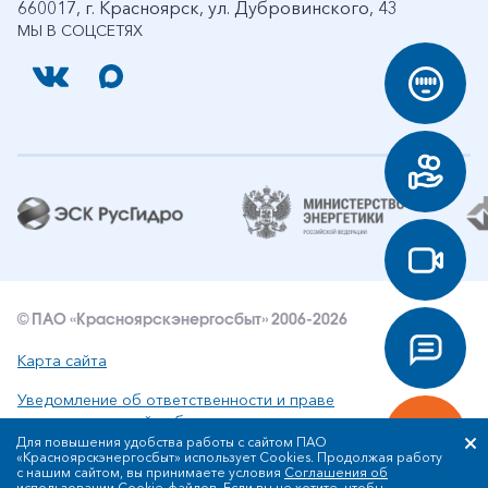
660017, г. Красноярск, ул. Дубровинского, 43
МЫ В СОЦСЕТЯХ
© ПАО «Красноярскэнергосбыт» 2006-2026
Карта сайта
Уведомление об ответственности и праве
интеллектуальной собственности
Для повышения удобства работы с сайтом ПАО
«Красноярскэнергосбыт» использует Cookies. Продолжая работу
Политика ПАО «Красноярскэнергосбыт» в отношении
с нашим сайтом, вы принимаете условия
Соглашения об
обработки персональных данных
использовании Cookie-файлов
. Если вы не хотите, чтобы