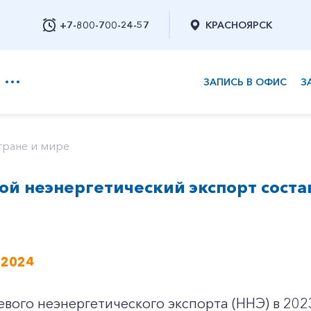
+7-800-700-24-57
КРАСНОЯРСК
ЗАПИСЬ В ОФИС
З
+7-800-700-24-57
тране и мире
й неэнергетический экспорт соста
Заказать обратный звонок
 2024
вого неэнергетического экспорта (ННЭ) в 202