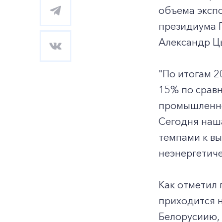
объема эксп
президиума Г
Александр Ц
"По итогам 
15% по сравн
промышленног
Сегодня наша
темпами к вы
неэнергетиче
Как отметил 
приходится н
Белорусиию, 