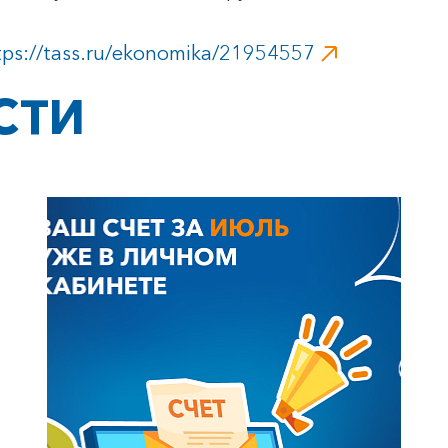
tps://tass.ru/ekonomika/21954557
СТИ
+7-800-700-24-57
Частным клиентам
Корпоративным клиентам
Заказать обратный звонок