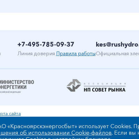
+7-495-785-09-37
kes@rushydro
н
Линия доверия
Правила работы
Официальная эле
рта сайта
уальной собственности
О «Красноярскэнергосбыт» использует Cookies. П
шения об использовании Cookie-файлов
. Если вы
 обработки персональных данных