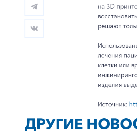
на 3D-принте
восстановить
решают толь
Использован
лечения паци
клетки или 
инжиниринго
изделия выде
Источник:
ht
ДРУГИЕ НОВО