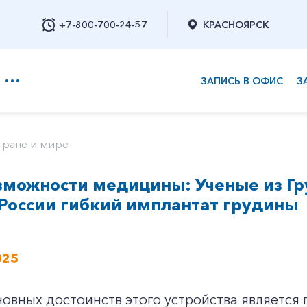
+7-800-700-24-57
КРАСНОЯРСК
ЗАПИСЬ В ОФИС
З
+7-800-700-24-57
тране и мире
зможности медицины: Ученые из Г
Заказать обратный звонок
России гибкий имплантат грудины
025
овных достоинств этого устройства является 