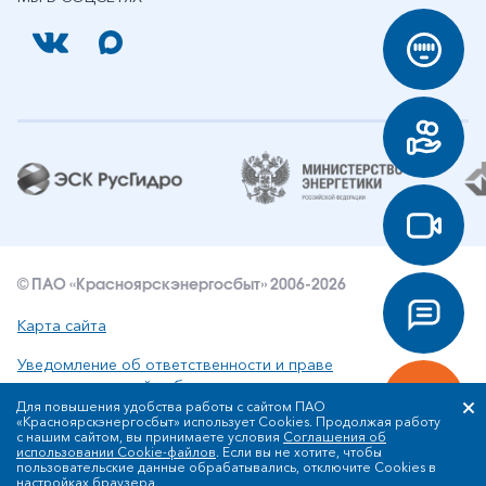
© ПАО «Красноярскэнергосбыт» 2006-2026
Карта сайта
Уведомление об ответственности и праве
интеллектуальной собственности
Для повышения удобства работы с сайтом ПАО
«Красноярскэнергосбыт» использует Cookies. Продолжая работу
Политика ПАО «Красноярскэнергосбыт» в отношении
с нашим сайтом, вы принимаете условия
Соглашения об
обработки персональных данных
использовании Cookie-файлов
. Если вы не хотите, чтобы
пользовательские данные обрабатывались, отключите Cookies в
настройках браузера.