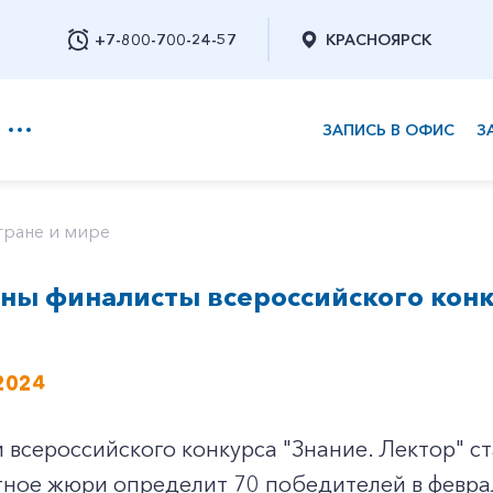
+7-800-700-24-57
КРАСНОЯРСК
ЗАПИСЬ В ОФИС
З
+7-800-700-24-57
тране и мире
ы финалисты всероссийского конк
Заказать обратный звонок
2024
всероссийского конкурса "Знание. Лектор" ст
тное жюри определит 70 победителей в феврал