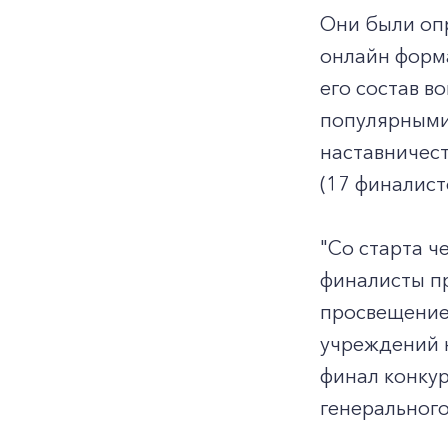
Они были опр
онлайн форма
его состав в
популярными 
наставничест
(17 финалист
"Со старта ч
финалисты пр
просвещение
учреждений н
финал конкур
генерального