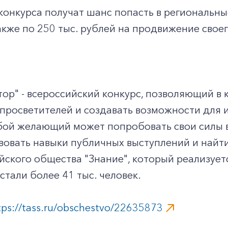
конкурса получат шанс попасть в региональн
также по 250 тыс. рублей на продвижение свое
тор" - всероссийский конкурс, позволяющий в
просветителей и создавать возможности для и
ой желающий может попробовать свои силы в 
вовать навыки публичных выступлений и найт
+7-800-700-24-57
Частным клиентам
йского общества "Знание", который реализуетс
стали более 41 тыс. человек.
Корпоративным клиентам
tps://tass.ru/obschestvo/22635873
Заказать обратный звонок