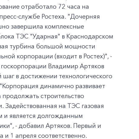
ование отработало 72 часа на
пресс-службе Ростеха. "Дочерняя
шно завершила комплексные
лока ТЭС "Ударная" в Краснодарском
зовая турбина большой мощности
ой корпорации (входит в Ростех)", -
а госкорпорации Владимир Артяков
й шаг в достижении технологического
. "Корпорация динамично развивает
 продолжать строительство
. Задействованная на ТЭС газовая
м и является долгожданным
и", - добавил Артяков. Первый и
а и 1 апреля соответственно.