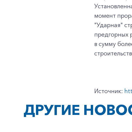
Установленна
момент прор
"Ударная" ст
предгорных 
в сумму боле
строительств
Источник:
ht
ДРУГИЕ НОВО