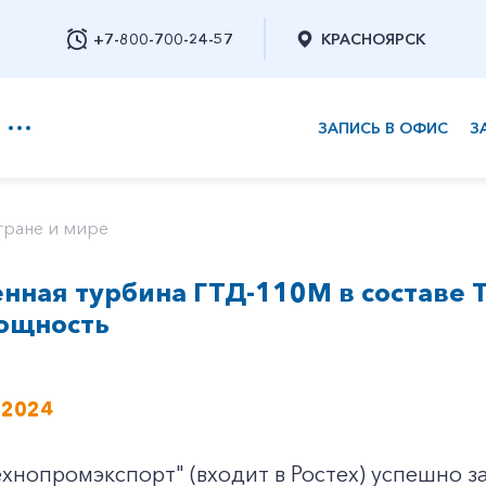
+7-800-700-24-57
КРАСНОЯРСК
ЗАПИСЬ В ОФИС
З
+7-800-700-24-57
тране и мире
нная турбина ГТД-110М в составе 
Заказать обратный звонок
ощность
 2024
хнопромэкспорт" (входит в Ростех) успешно 