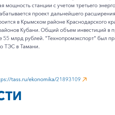
я мощность станции с учетом третьего энерг
абатывается проект дальнейшего расширения
роится в Крымском районе Краснодарского кр
районов Кубани. Общий объем инвестиций в п
е 55 млрд рублей. "Технопромэкспорт" был п
о ТЭС в Тамани.
tps://tass.ru/ekonomika/21893109
СТИ