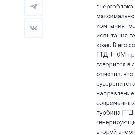
энергоблока 
максимальной
компания го
испытания г
крае. В его 
ГТД-110М про
говорится в
отметил, что
суверенитета
направление
современных,
турбина ГТД
генерирующим
второй энерг