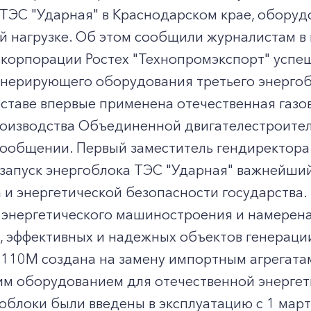
ТЭС "Ударная" в Краснодарском крае, оборуд
 нагрузке. Об этом сообщили журналистам в 
скорпорации Ростех "Технопромэкспорт" успе
енерирующего оборудования третьего энергоб
составе впервые применена отечественная га
изводства Объединенной двигателестроительн
 сообщении. Первый заместитель гендиректор
 запуск энергоблока ТЭС "Ударная" важнейши
 и энергетической безопасности государства
 энергетического машиностроения и намерена
 эффективных и надежных объектов генерации
-110М создана на замену импортным агрегата
 оборудованием для отечественной энергетик
облоки были введены в эксплуатацию с 1 март