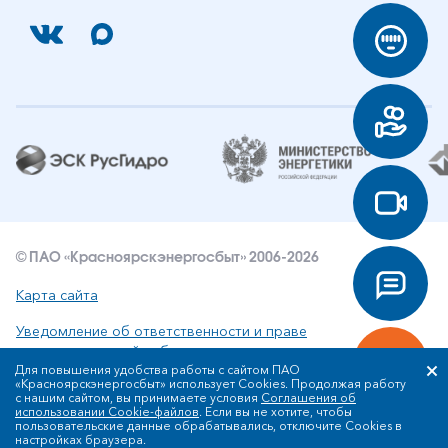
© ПАО «Красноярскэнергосбыт» 2006-2026
Карта сайта
Уведомление об ответственности и праве
интеллектуальной собственности
Для повышения удобства работы с сайтом ПАО
«Красноярскэнергосбыт» использует Cookies. Продолжая работу
Политика ПАО «Красноярскэнергосбыт» в отношении
с нашим сайтом, вы принимаете условия
Соглашения об
обработки персональных данных
использовании Cookie-файлов
. Если вы не хотите, чтобы
пользовательские данные обрабатывались, отключите Cookies в
настройках браузера.