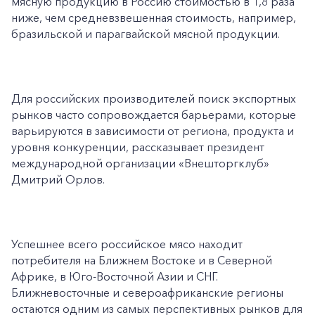
мясную продукцию в Россию стоимостью в 1,8 раза
ниже, чем средневзвешенная стоимость, например,
+7-800-700-24-57
Частным клиентам
бразильской и парагвайской мясной продукции.
Корпоративным клиентам
Для российских производителей поиск экспортных
Заказать обратный звонок
рынков часто сопровождается барьерами, которые
варьируются в зависимости от региона, продукта и
уровня конкуренции, рассказывает президент
международной организации «Внешторгклуб»
Дмитрий Орлов.
Успешнее всего российское мясо находит
потребителя на Ближнем Востоке и в Северной
Африке, в Юго-Восточной Азии и СНГ.
Ближневосточные и североафриканские регионы
остаются одним из самых перспективных рынков для