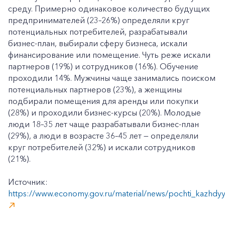
среду. Примерно одинаковое количество будущих
предпринимателей (23–26%) определяли круг
потенциальных потребителей, разрабатывали
+7-800-700-24-57
Частным клиентам
бизнес-план, выбирали сферу бизнеса, искали
финансирование или помещение. Чуть реже искали
Корпоративным клиентам
партнеров (19%) и сотрудников (16%). Обучение
проходили 14%. Мужчины чаще занимались поиском
потенциальных партнеров (23%), а женщины
Заказать обратный звонок
подбирали помещения для аренды или покупки
(28%) и проходили бизнес-курсы (20%). Молодые
люди 18–35 лет чаще разрабатывали бизнес-план
(29%), а люди в возрасте 36–45 лет — определяли
круг потребителей (32%) и искали сотрудников
(21%).
Источник:
https://www.economy.gov.ru/material/news/pochti_kazhdyy_