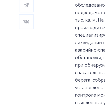
обследовано 
подведомств
тыс. кв. м. 
производитс
специализир
ликвидации н
аварийно-спа
обстановки, 
при обнаруже
спасательные
берега, собр
установлено
контроле мон
выявленные у