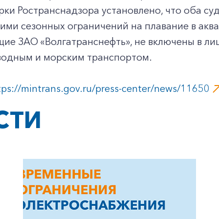
рки Ространснадзора установлено, что оба су
ими сезонных ограничений на плавание в аква
е ЗАО «Волгатранснефть», не включены в лиц
водным и морским транспортом.
tps://mintrans.gov.ru/press-center/news/11650
СТИ
+7-800-700-24-57
Частным клиентам