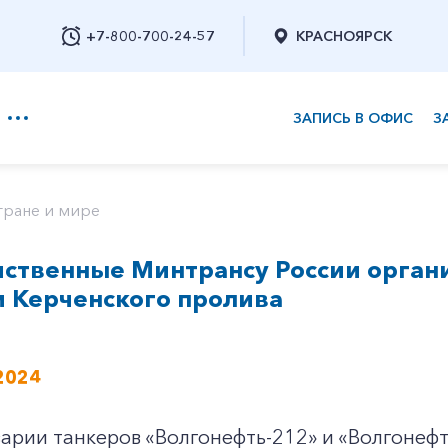
+7-800-700-24-57
КРАСНОЯРСК
ЗАПИСЬ В ОФИС
З
+7-800-700-24-57
тране и мире
ственные Минтрансу России орган
Заказать обратный звонок
 Керченского пролива
2024
арии танкеров «Волгонефть-212» и «Волгонефт