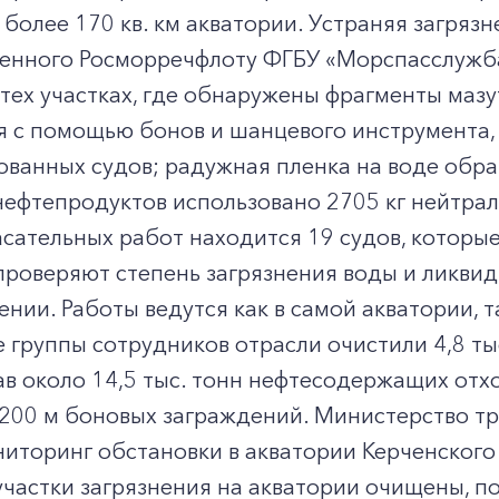
более 170 кв. км акватории. Устраняя загрязн
енного Росморречфлоту ФГБУ «Морспасслужба»
На тех участках, где обнаружены фрагменты мазу
я с помощью бонов и шанцевого инструмента,
ованных судов; радужная пленка на воде обр
ефтепродуктов использовано 2705 кг нейтрал
сательных работ находится 19 судов, которые
проверяют степень загрязнения воды и ликви
нии. Работы ведутся как в самой акватории, т
 группы сотрудников отрасли очистили 4,8 тыс
ав около 14,5 тыс. тонн нефтесодержащих отхо
 200 м боновых заграждений. Министерство т
иторинг обстановки в акватории Керченского
частки загрязнения на акватории очищены, п