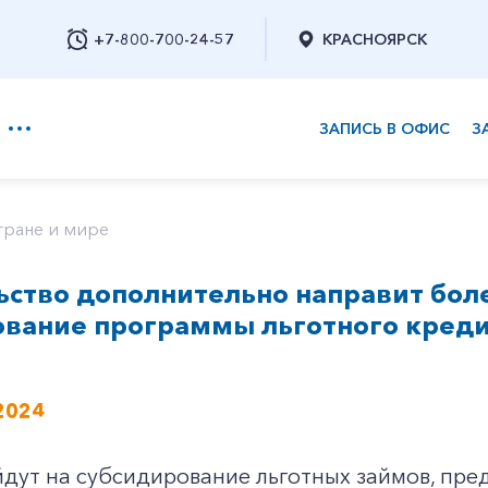
+7-800-700-24-57
КРАСНОЯРСК
ЗАПИСЬ В ОФИС
З
+7-800-700-24-57
тране и мире
ство дополнительно направит боле
Заказать обратный звонок
ование программы льготного креди
2024
йдут на субсидирование льготных займов, пр