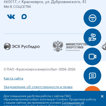
660017, г. Красноярск, ул. Дубровинского, 43
МЫ В СОЦСЕТЯХ
© ПАО «Красноярскэнергосбыт» 2006-2026
Карта сайта
Уведомление об ответственности и праве
интеллектуальной собственности
Для повышения удобства работы с сайтом ПАО
«Красноярскэнергосбыт» использует Cookies. Продолжая работу
Политика ПАО «Красноярскэнергосбыт» в отношении
с нашим сайтом, вы принимаете условия
Соглашения об
обработки персональных данных
использовании Cookie-файлов
. Если вы не хотите, чтобы