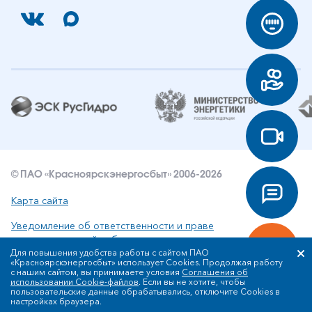
© ПАО «Красноярскэнергосбыт» 2006-2026
Карта сайта
Уведомление об ответственности и праве
интеллектуальной собственности
Для повышения удобства работы с сайтом ПАО
«Красноярскэнергосбыт» использует Cookies. Продолжая работу
Политика ПАО «Красноярскэнергосбыт» в отношении
с нашим сайтом, вы принимаете условия
Соглашения об
обработки персональных данных
использовании Cookie-файлов
. Если вы не хотите, чтобы
пользовательские данные обрабатывались, отключите Cookies в
настройках браузера.