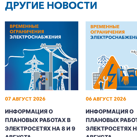
+7-800-700-24-57
ДРУГИЕ НОВОСТИ
Частным клиентам
Корпоративным клиентам
Заказать обратный звонок
07 АВГУСТ 2026
06 АВГУСТ 2026
ИНФОРМАЦИЯ О
ИНФОРМАЦИЯ О
ПЛАНОВЫХ РАБОТАХ В
ПЛАНОВЫХ РАБОТ
ЭЛЕКТРОСЕТЯХ НА 8 И 9
ЭЛЕКТРОСЕТЯХ Н