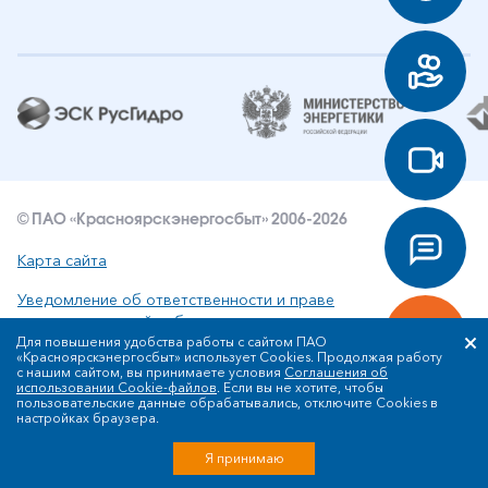
© ПАО «Красноярскэнергосбыт» 2006-2026
Карта сайта
Уведомление об ответственности и праве
интеллектуальной собственности
Для повышения удобства работы с сайтом ПАО
«Красноярскэнергосбыт» использует Cookies. Продолжая работу
Политика ПАО «Красноярскэнергосбыт» в отношении
с нашим сайтом, вы принимаете условия
Соглашения об
обработки персональных данных
использовании Cookie-файлов
. Если вы не хотите, чтобы
пользовательские данные обрабатывались, отключите Cookies в
настройках браузера.
Разработка сайта
Я принимаю