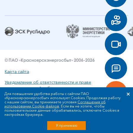
© ПАО «Красноярскэнергосбыт» 2006-2026
Карта сайта
Уведомление об ответственности и праве
интеллектуальной собственности
Для повышения удобства работы с сайтом ПАО
«Красноярскэнергосбыт» использует Cookies. Продолжая работу
Политика ПАО «Красноярскэнергосбыт» в отношении
с нашим сайтом, вы принимаете условия
Соглашения об
обработки персональных данных
использовании Cookie-файлов
. Если вы не хотите, чтобы
пользовательские данные обрабатывались, отключите Cookies в
настройках браузера.
Разработка сайта
Я принимаю