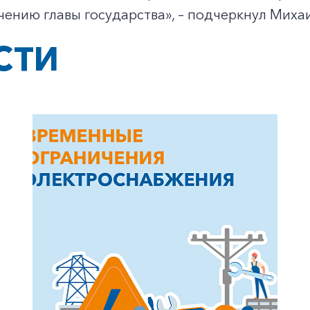
чению главы государства», – подчеркнул Мих
СТИ
+7-800-700-24-57
Частным клиентам
Корпоративным клиентам