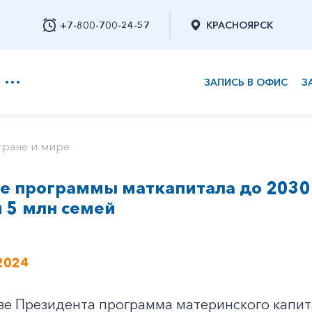
+7-800-700-24-57
КРАСНОЯРСК
ЗАПИСЬ В ОФИС
З
+7-800-700-24-57
тране и мире
е программы маткапитала до 2030
Заказать обратный звонок
 5 млн семей
2024
ве Президента программа материнского капит