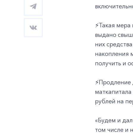
включительно
⚡️Такая мера
выдано свыше
них средства
накопления м
получить и о
⚡️Продление
маткапитала 
рублей на пе
«Будем и дал
том числе и 