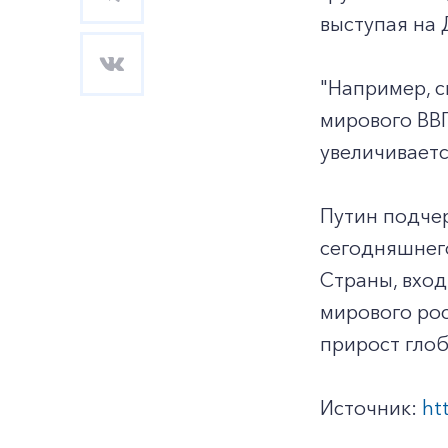
выступая на
"Например, с
мирового ВВП
увеличиваетс
Путин подчер
сегодняшнего
Страны, вхо
мирового рос
прирост глоб
Источник:
ht