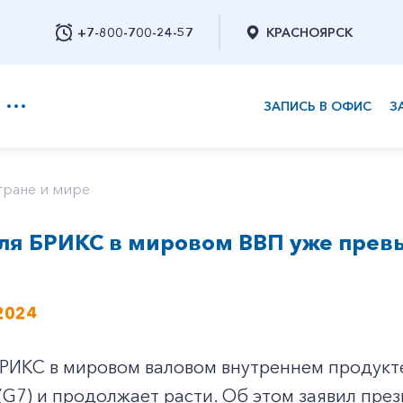
+7-800-700-24-57
КРАСНОЯРСК
ЗАПИСЬ В ОФИС
З
+7-800-700-24-57
тране и мире
ля БРИКС в мировом ВВП уже прев
Заказать обратный звонок
2024
РИКС в мировом валовом внутреннем продукте
(G7) и продолжает расти. Об этом заявил пре