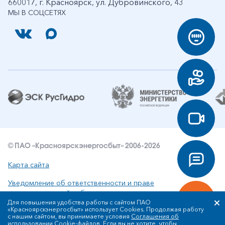
660017, г. Красноярск, ул. Дубровинского, 43
МЫ В СОЦСЕТЯХ
© ПАО «Красноярскэнергосбыт» 2006-2026
Карта сайта
Уведомление об ответственности и праве
интеллектуальной собственности
Для повышения удобства работы с сайтом ПАО
«Красноярскэнергосбыт» использует Cookies. Продолжая работу
Политика ПАО «Красноярскэнергосбыт» в отношении
с нашим сайтом, вы принимаете условия
Соглашения об
обработки персональных данных
использовании Cookie-файлов
. Если вы не хотите, чтобы