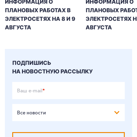
ИНФОРМАЦИЯ О
ИНФОРМАЦИЯ О
ПЛАНОВЫХ РАБОТАХ В
ПЛАНОВЫХ РАБОТ
+7-800-700-24-57
Частным клиентам
ЭЛЕКТРОСЕТЯХ НА 8 И 9
ЭЛЕКТРОСЕТЯХ Н
АВГУСТА
АВГУСТА
Корпоративным клиентам
Заказать обратный звонок
ПОДПИШИСЬ
НА НОВОСТНУЮ РАССЫЛКУ
Ваш e-mail
*
Все новости