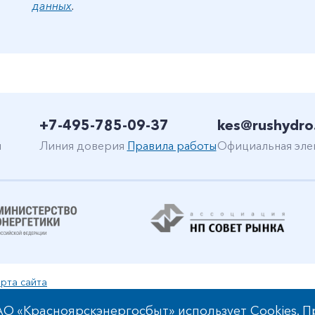
данных
.
+7-495-785-09-37
kes@rushydro
н
Линия доверия
Правила работы
Официальная эле
рта сайта
уальной собственности
О «Красноярскэнергосбыт» использует Cookies. П