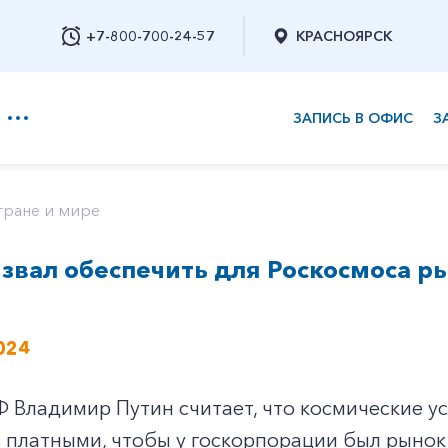
+7-800-700-24-57
КРАСНОЯРСК
ЗАПИСЬ В ОФИС
З
+7-800-700-24-57
тране и мире
звал обеспечить для Роскосмоса р
Заказать обратный звонок
024
 Владимир Путин считает, что космические ус
платными, чтобы у госкорпорации был рынок.