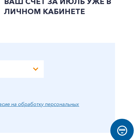
ВАШ СЧЕТ ЗА ИЮЛЬ УЖЕ В
И
ЛИЧНОМ КАБИНЕТЕ
П
Э
А
асие на обработку персональных