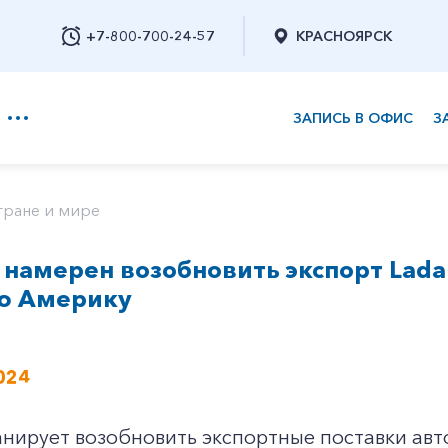
+7-800-700-24-57
КРАСНОЯРСК
ЗАПИСЬ В ОФИС
З
+7-800-700-24-57
тране и мире
 намерен возобновить экспорт Lada
Заказать обратный звонок
ю Америку
024
анирует возобновить экспортные поставки ав