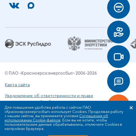
© ПАО «Красноярскэнергосбыт» 2006-2026
Карта сайта
Уведомление об ответственности и праве
интеллектуальной собственности
Для повышения удобства работы с сайтом ПАО
«Красноярскэнергосбыт» использует Cookies. Продолжая работу
Политика ПАО «Красноярскэнергосбыт» в отношении
с нашим сайтом, вы принимаете условия
Соглашения об
обработки персональных данных
использовании Cookie-файлов
. Если вы не хотите, чтобы
пользовательские данные обрабатывались, отключите Cookies в
настройках браузера.