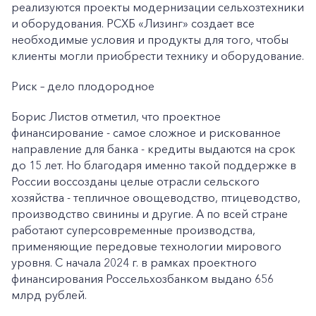
реализуются проекты модернизации сельхозтехники
и оборудования. РСХБ «Лизинг» создает все
необходимые условия и продукты для того, чтобы
клиенты могли приобрести технику и оборудование.
Риск – дело плодородное
+7-800-700-24-57
Частным клиентам
Борис Листов отметил, что проектное
Корпоративным клиентам
финансирование - самое сложное и рискованное
направление для банка - кредиты выдаются на срок
до 15 лет. Но благодаря именно такой поддержке в
Заказать обратный звонок
России воссозданы целые отрасли сельского
хозяйства - тепличное овощеводство, птицеводство,
производство свинины и другие. А по всей стране
работают суперсовременные производства,
применяющие передовые технологии мирового
уровня. С начала 2024 г. в рамках проектного
финансирования Россельхозбанком выдано 656
млрд рублей.