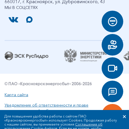
660017, г. Красноярск, ул. Дубровинского, 43
МЫ В СОЦСЕТЯХ
© ПАО «Красноярскэнергосбыт» 2006-2026
Карта сайта
Уведомление об ответственности и праве
интеллектуальной собственности
Для повышения удобства работы с сайтом ПАО
«Красноярскэнергосбыт» использует Cookies. Продолжая работу
Политика ПАО «Красноярскэнергосбыт» в отношении
с нашим сайтом, вы принимаете условия
Соглашения об
обработки персональных данных
использовании Cookie-файлов
. Если вы не хотите, чтобы