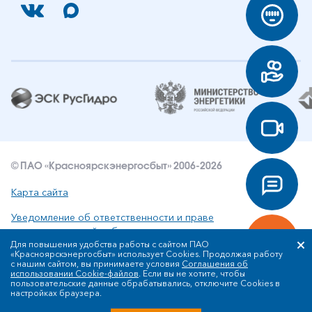
© ПАО «Красноярскэнергосбыт» 2006-2026
Карта сайта
Уведомление об ответственности и праве
интеллектуальной собственности
Для повышения удобства работы с сайтом ПАО
«Красноярскэнергосбыт» использует Cookies. Продолжая работу
Политика ПАО «Красноярскэнергосбыт» в отношении
с нашим сайтом, вы принимаете условия
Соглашения об
обработки персональных данных
использовании Cookie-файлов
. Если вы не хотите, чтобы
пользовательские данные обрабатывались, отключите Cookies в
настройках браузера.