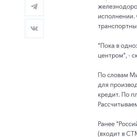
железнодоро
исполнении.
транспортны
"Пока в одн
центром", - с
По словам М
для произво
кредит. По п
Рассчитываем
Ранее "Росси
(входит в СТ