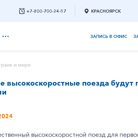
+7-800-700-24-57
КРАСНОЯРСК
ЗАПИСЬ В ОФИС
З
+7-800-700-24-57
тране и мире
е высокоскоростные поезда будут
Заказать обратный звонок
ии
2024
ественный высокоскоростной поезд для перво