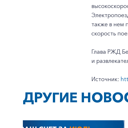
высокоскорос
Электропоезд
также в нем
скорость поез
Глава РЖД Бе
и развлекат
Источник:
ht
ДРУГИЕ НОВО