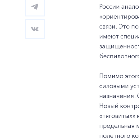
России анало
«ориентирова
связи. Это 
имеют специ
защищенност
беспилотного
Помимо этого
силовыми ус
назначения. 
Новый контро
«тяговитых» 
предельная м
полетного ко