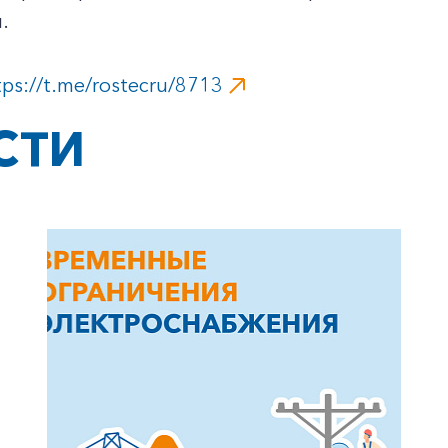
.
tps://t.me/rostecru/8713
СТИ
+7-800-700-24-57
Частным клиентам
Корпоративным клиентам