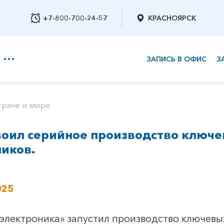
+7-800-700-24-57
КРАСНОЯРСК
ЗАПИСЬ В ОФИС
З
+7-800-700-24-57
тране и мире
воил серийное производство ключе
Заказать обратный звонок
иков.
025
электроника» запустил производство ключевы