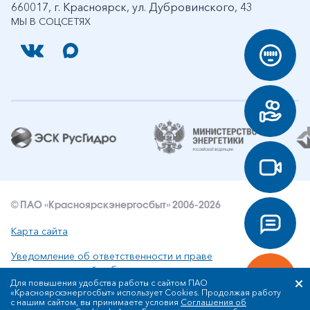
660017, г. Красноярск, ул. Дубровинского, 43
МЫ В СОЦСЕТЯХ
© ПАО «Красноярскэнергосбыт» 2006-2026
Карта сайта
Уведомление об ответственности и праве
интеллектуальной собственности
Для повышения удобства работы с сайтом ПАО
«Красноярскэнергосбыт» использует Cookies. Продолжая работу
Политика ПАО «Красноярскэнергосбыт» в отношении
с нашим сайтом, вы принимаете условия
Соглашения об
обработки персональных данных