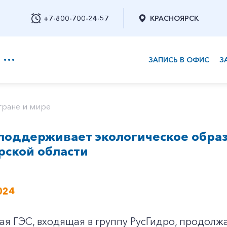
+7-800-700-24-57
КРАСНОЯРСК
ЗАПИСЬ В ОФИС
З
+7-800-700-24-57
тране и мире
поддерживает экологическое образ
Заказать обратный звонок
рской области
024
я ГЭС, входящая в группу РусГидро, продолж