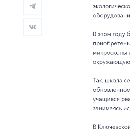
экологическо
оборудовани
В этом году
приобретены
микроскопы и
окружающую 
Так, школа с
обновленное 
учащиеся реа
занимаясь и
В Ключевской