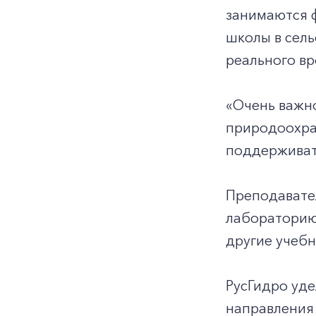
занимаются 
школы в сел
реального вр
«Очень важно
природоохра
поддерживат
Преподавате
лабораторию 
другие учебн
РусГидро уде
направления