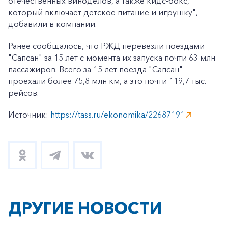
отечественных виноделов, а также кидс-бокс,
который включает детское питание и игрушку", -
добавили в компании.
Ранее сообщалось, что РЖД перевезли поездами
"Сапсан" за 15 лет с момента их запуска почти 63 млн
пассажиров. Всего за 15 лет поезда "Сапсан"
проехали более 75,8 млн км, а это почти 119,7 тыс.
рейсов.
Источник:
https://tass.ru/ekonomika/22687191
ДРУГИЕ НОВОСТИ
+7-800-700-24-57
Частным клиентам