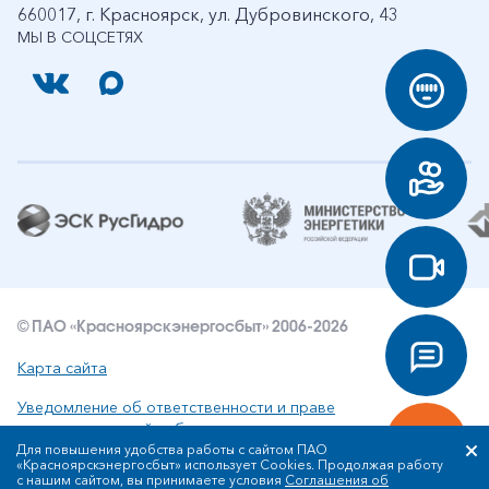
660017, г. Красноярск, ул. Дубровинского, 43
МЫ В СОЦСЕТЯХ
© ПАО «Красноярскэнергосбыт» 2006-2026
Карта сайта
Уведомление об ответственности и праве
интеллектуальной собственности
Для повышения удобства работы с сайтом ПАО
«Красноярскэнергосбыт» использует Cookies. Продолжая работу
Политика ПАО «Красноярскэнергосбыт» в отношении
с нашим сайтом, вы принимаете условия
Соглашения об