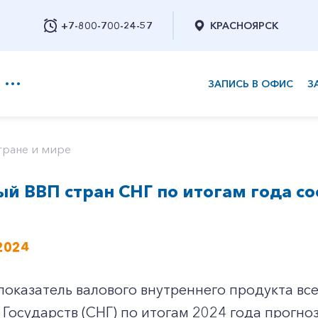
+7-800-700-24-57
КРАСНОЯРСК
ЗАПИСЬ В ОФИС
З
+7-800-700-24-57
тране и мире
й ВВП стран СНГ по итогам года со
Заказать обратный звонок
2024
оказатель валового внутреннего продукта все
Государств (СНГ) по итогам 2024 года прогноз