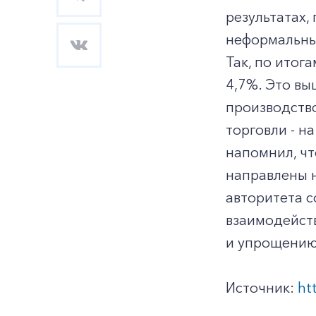
результатах
неформальны
Так, по итог
4,7%. Это вы
производство
торговли - н
напомнил, чт
направлены 
авторитета 
взаимодейств
и упрощению
Источник:
ht