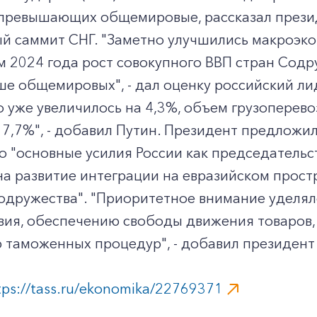
, превышающих общемировые, рассказал прези
й саммит СНГ. "Заметно улучшились макроэко
ам 2024 года рост совокупного ВВП стран Сод
ше общемировых", - дал оценку российский л
 уже увеличилось на 4,3%, объем грузоперевоз
а 7,7%", - добавил Путин. Президент предложи
о "основные усилия России как председатель
на развитие интеграции на евразийском прос
содружества". "Приоритетное внимание уделя
ия, обеспечению свободы движения товаров, 
 таможенных процедур", - добавил президент
tps://tass.ru/ekonomika/22769371