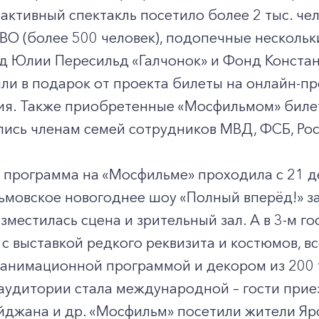
активный спектакль посетило более 2 тыс. чел
ВО (более 500 человек), подопечные нескольк
д Юлии Пересильд «Галчонок» и Фонд Констан
ли в подарок от проекта билеты на онлайн-п
ия. Также приобретенные «Мосфильмом» биле
ись членам семей сотрудников МВД, ФСБ, Рос
программа на «Мосфильме» проходила с 21 де
мовское новогоднее шоу «Полный вперёд!» зан
зместилась сцена и зрительный зал. А в 3-м г
с выставкой редкого реквизита и костюмов, 
анимационной программой и декором из 200 т
аудитории стала международной – гости приез
джана и др. «Мосфильм» посетили жители Яро