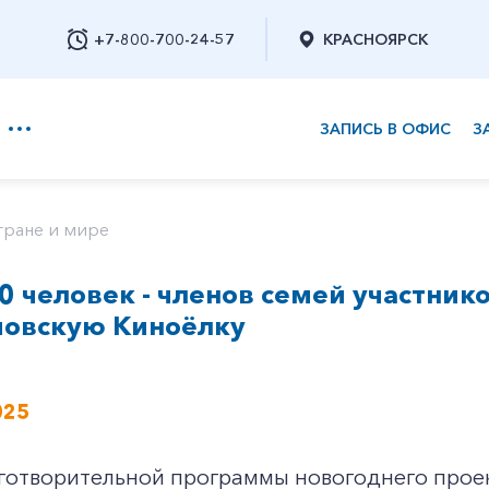
+7-800-700-24-57
КРАСНОЯРСК
ЗАПИСЬ В ОФИС
З
+7-800-700-24-57
тране и мире
 человек - членов семей участник
Заказать обратный звонок
овскую Киноёлку
025
готворительной программы новогоднего проек