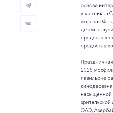
основе интер
участников С
включая Фон
детей получи
представлен
предоставлял
Праздничная 
2025 мосфиль
павильоне ра
кинодеревня 
насыщенной 
зрительской 
ОАЭ, Азербай