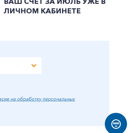
ВАШ СЧЕТ ЗА ИЮЛЬ УЖЕ В
И
ЛИЧНОМ КАБИНЕТЕ
П
Э
А
асие на обработку персональных