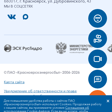
660017, г. Красноярск, ул. Дубровинского, 43
МЫ В СОЦСЕТЯХ
© ПАО «Красноярскэнергосбыт» 2006-2026
Карта сайта
Уведомление об ответственности и праве
интеллектуальной собственности
Для повышения удобства работы с сайтом ПАО
«Красноярскэнергосбыт» использует Cookies. Продолжая работу
Политика ПАО «Красноярскэнергосбыт» в отношении
с нашим сайтом, вы принимаете условия
Соглашения об
обработки персональных данных
использовании Cookie-файлов
. Если вы не хотите, чтобы