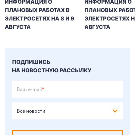
ИНФОРМАЦИЯ О
ИНФОРМАЦИЯ О
ПЛАНОВЫХ РАБОТАХ В
ПЛАНОВЫХ РАБОТ
+7-800-700-24-57
Частным клиентам
ЭЛЕКТРОСЕТЯХ НА 8 И 9
ЭЛЕКТРОСЕТЯХ Н
АВГУСТА
АВГУСТА
Корпоративным клиентам
Заказать обратный звонок
ПОДПИШИСЬ
НА НОВОСТНУЮ РАССЫЛКУ
Ваш e-mail
*
Все новости