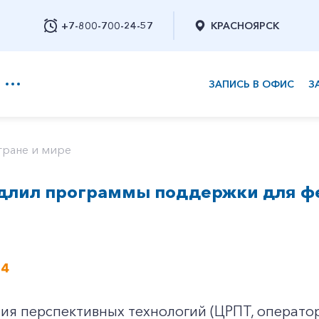
+7-800-700-24-57
КРАСНОЯРСК
ЗАПИСЬ В ОФИС
З
+7-800-700-24-57
тране и мире
длил программы поддержки для фе
Заказать обратный звонок
24
тия перспективных технологий (ЦРПТ, операт