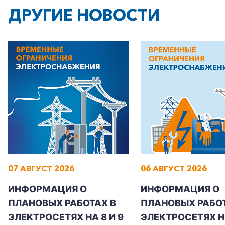
+7-800-700-24-57
Частным клиентам
ДРУГИЕ НОВОСТИ
Корпоративным клиентам
Заказать обратный звонок
07 АВГУСТ 2026
06 АВГУСТ 2026
ИНФОРМАЦИЯ О
ИНФОРМАЦИЯ О
ПЛАНОВЫХ РАБОТАХ В
ПЛАНОВЫХ РАБОТ
ЭЛЕКТРОСЕТЯХ НА 8 И 9
ЭЛЕКТРОСЕТЯХ Н