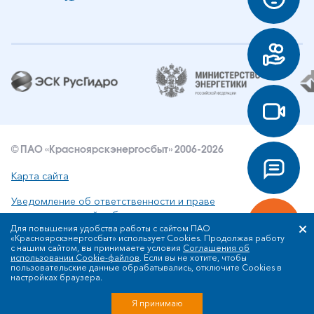
© ПАО «Красноярскэнергосбыт» 2006-2026
Карта сайта
Уведомление об ответственности и праве
интеллектуальной собственности
Для повышения удобства работы с сайтом ПАО
«Красноярскэнергосбыт» использует Cookies. Продолжая работу
Политика ПАО «Красноярскэнергосбыт» в отношении
с нашим сайтом, вы принимаете условия
Соглашения об
обработки персональных данных
использовании Cookie-файлов
. Если вы не хотите, чтобы
пользовательские данные обрабатывались, отключите Cookies в
настройках браузера.
Разработка сайта
Я принимаю