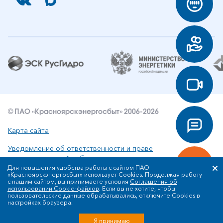
© ПАО «Красноярскэнергосбыт» 2006-2026
Карта сайта
Уведомление об ответственности и праве
интеллектуальной собственности
Для повышения удобства работы с сайтом ПАО
«Красноярскэнергосбыт» использует Cookies. Продолжая работу
Политика ПАО «Красноярскэнергосбыт» в отношении
с нашим сайтом, вы принимаете условия
Соглашения об
обработки персональных данных
использовании Cookie-файлов
. Если вы не хотите, чтобы
пользовательские данные обрабатывались, отключите Cookies в
настройках браузера.
Разработка сайта
Я принимаю